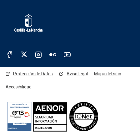
Redes sociales Junta de Castilla - La Man
Menú legal - Marchamalo
Protección de Datos
Aviso legal
Mapa del sitio
Accesibilidad