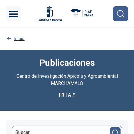
Pasar al contenido principal
Inicio
Publicaciones
Centro de Investigación Apícola y Agroambiental
MARCHAMALO
I R I A F