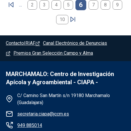
Paginación
6
…
2
3
4
5
7
8
9
10
Pie de página - Marchamalo
Contacto
IRIAF
Canal Electrónico de Denuncias
Premios Gran Selección Campo y Alma
MARCHAMALO: Centro de Investigación
Apícola y Agroambiental - CIAPA -
Información de la institución - Marchama
C/ Camino San Martín s/n 19180 Marchamalo
(Guadalajara)
secretaria.ciapa@jccm.es
949 885014