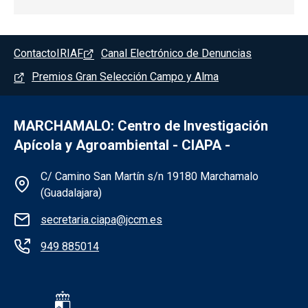
Pie de página - Marchamalo
Contacto
IRIAF
Canal Electrónico de Denuncias
Premios Gran Selección Campo y Alma
MARCHAMALO: Centro de Investigación
Apícola y Agroambiental - CIAPA -
Información de la institución - Marchama
C/ Camino San Martín s/n 19180 Marchamalo
(Guadalajara)
secretaria.ciapa@jccm.es
949 885014