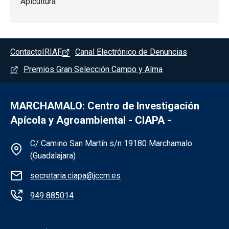
Apicultura
Pie de página - Marchamalo
Contacto
IRIAF
Canal Electrónico de Denuncias
Premios Gran Selección Campo y Alma
MARCHAMALO: Centro de Investigación
Apícola y Agroambiental - CIAPA -
Información de la institución - Marchama
C/ Camino San Martín s/n 19180 Marchamalo
(Guadalajara)
secretaria.ciapa@jccm.es
949 885014