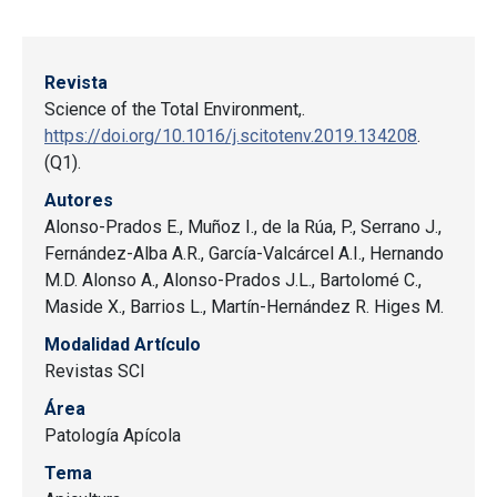
Revista
Science of the Total Environment,.
https://doi.org/10.1016/j.scitotenv.2019.134208
.
(Q1).
Autores
Alonso-Prados E., Muñoz I., de la Rúa, P., Serrano J.,
Fernández-Alba A.R., García-Valcárcel A.I., Hernando
M.D. Alonso A., Alonso-Prados J.L., Bartolomé C.,
Maside X., Barrios L., Martín-Hernández R. Higes M.
Modalidad Artículo
Revistas SCI
Área
Patología Apícola
Tema