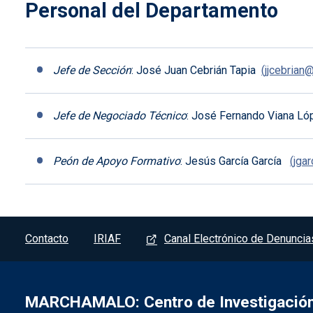
Personal del Departamento
Jefe de Sección
: José Juan Cebrián Tapia
(jjcebrian
Jefe de Negociado Técnico
: José Fernando Viana L
Peón de Apoyo Formativo
: Jesús García García
(jga
Pie de página - Marchamalo
Contacto
IRIAF
Canal Electrónico de Denuncia
MARCHAMALO: Centro de Investigación 