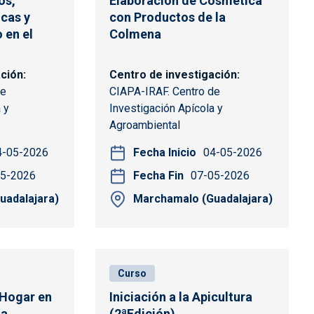
os,
Elaboración de Cosmética
icas y
con Productos de la
 en el
Colmena
ación
Centro de investigación
de
CIAPA-IRAF. Centro de
 y
Investigación Apícola y
Agroambiental
4-05-2026
Fecha Inicio
04-05-2026
05-2026
Fecha Fin
07-05-2026
uadalajara)
Marchamalo (Guadalajara)
Curso
 Hogar en
Iniciación a la Apicultura
la
(2ªEdición)