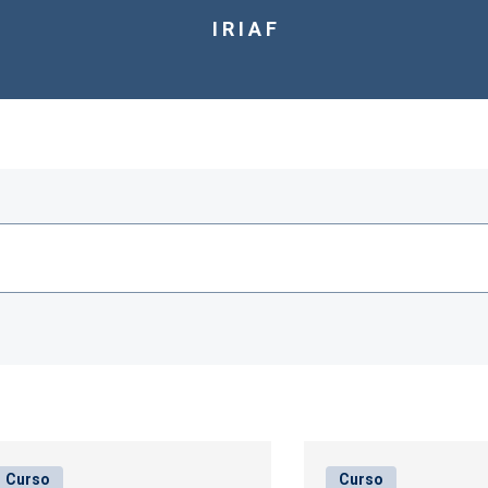
I R I A F
Curso
Curso