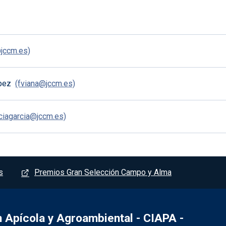
@jccm.es)
ópez
(fviana@jccm.es)
rciagarcia@jccm.es)
s
Premios Gran Selección Campo y Alma
Apícola y Agroambiental - CIAPA -