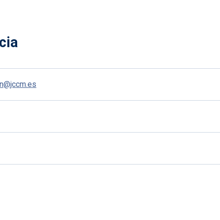
cia
on@jccm.es