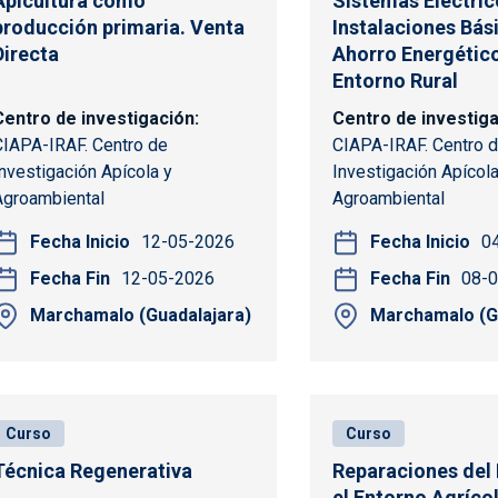
Apicultura como
Sistemas Eléctric
producción primaria. Venta
Instalaciones Bás
Directa
Ahorro Energético
Entorno Rural
Centro de investigación
Centro de investig
CIAPA-IRAF. Centro de
CIAPA-IRAF. Centro 
Investigación Apícola y
Investigación Apícola
Agroambiental
Agroambiental
Fecha Inicio
12-05-2026
Fecha Inicio
0
Fecha Fin
12-05-2026
Fecha Fin
08-
Marchamalo (Guadalajara)
Marchamalo (G
Curso
Curso
Técnica Regenerativa
Reparaciones del
el Entorno Agríco