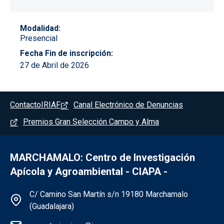
Modalidad
Presencial
Fecha Fin de inscripción
27 de Abril de 2026
Pie de página - Marchamalo
Contacto
IRIAF
Canal Electrónico de Denuncias
Premios Gran Selección Campo y Alma
MARCHAMALO: Centro de Investigación
Apícola y Agroambiental - CIAPA -
Información de la institución - Marchama
C/ Camino San Martín s/n 19180 Marchamalo
(Guadalajara)