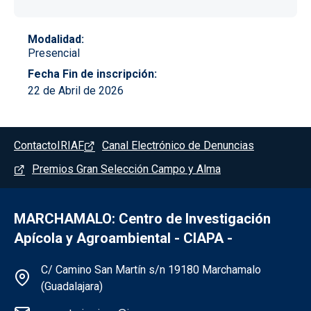
Modalidad
Presencial
Fecha Fin de inscripción
22 de Abril de 2026
Pie de página - Marchamalo
Contacto
IRIAF
Canal Electrónico de Denuncias
Premios Gran Selección Campo y Alma
MARCHAMALO: Centro de Investigación
Apícola y Agroambiental - CIAPA -
Información de la institución - Marchama
C/ Camino San Martín s/n 19180 Marchamalo
(Guadalajara)