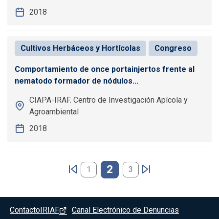
2018
Cultivos Herbáceos y Hortícolas
Congreso
Comportamiento de once portainjertos frente al
nematodo formador de nódulos...
CIAPA-IRAF. Centro de Investigación Apícola y
Agroambiental
2018
Paginación
2
1
3
Pie de página - Marchamalo
Contacto
IRIAF
Canal Electrónico de Denuncias