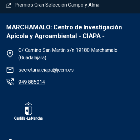
Premios Gran Selección Campo y Alma
MARCHAMALO: Centro de Investigación
Apícola y Agroambiental - CIAPA -
Información de la institución - Marchama
C/ Camino San Martín s/n 19180 Marchamalo
(Guadalajara)
secretaria.ciapa@jccm.es
949 885014