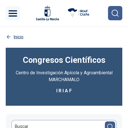
Pasar al contenido principal
Inicio
Congresos Científicos
Centro de Investigación Apícola y Agroambiental
MARCHAMALO
I R I A F