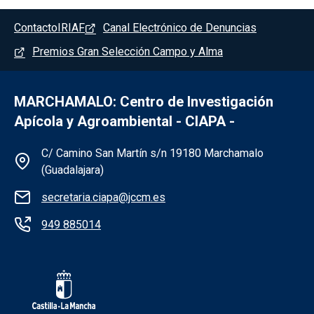
Pie de página - Marchamalo
Contacto
IRIAF
Canal Electrónico de Denuncias
Premios Gran Selección Campo y Alma
MARCHAMALO: Centro de Investigación
Apícola y Agroambiental - CIAPA -
Información de la institución - Marchama
C/ Camino San Martín s/n 19180 Marchamalo
(Guadalajara)
secretaria.ciapa@jccm.es
949 885014