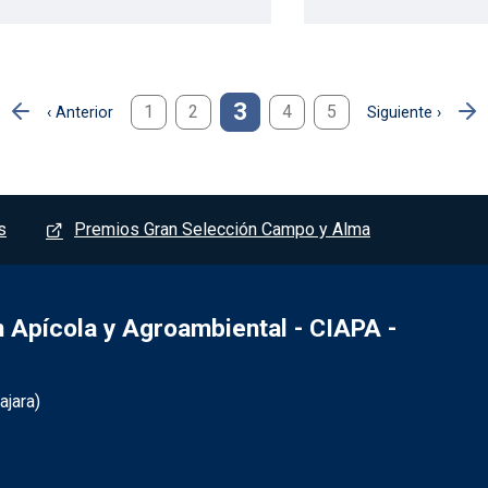
3
1
2
4
5
‹ Anterior
Siguiente ›
Página anterior
Siguiente página
s
Premios Gran Selección Campo y Alma
Apícola y Agroambiental - CIAPA -
jara)
- Marchamalo