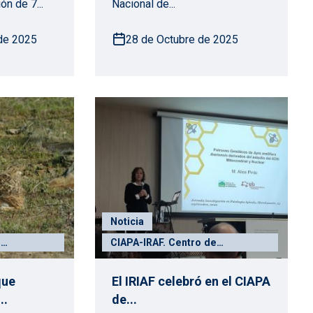
ón de 7...
Nacional de...
de 2025
28 de Octubre de 2025
Noticia
e
CIAPA-IRAF. Centro de
biental "El
Investigación Apícola y
Agroambiental
que
El IRIAF celebró en el CIAPA
..
de...