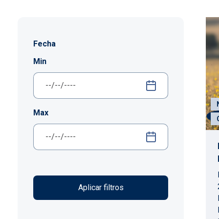
Fecha
Min
Max