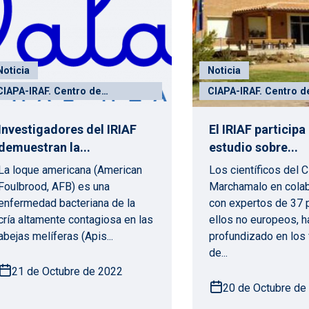
Noticia
Noticia
CIAPA-IRAF. Centro de
CIAPA-IRAF. Centro d
Investigación Apícola y
Investigación Apícola
Agroambiental
Agroambiental
Investigadores del IRIAF
El IRIAF participa
demuestran la...
estudio sobre...
La loque americana (American
Los científicos del 
Foulbrood, AFB) es una
Marchamalo en cola
enfermedad bacteriana de la
con expertos de 37 
cría altamente contagiosa en las
ellos no europeos, h
abejas melíferas (Apis...
profundizado en los 
de...
21 de Octubre de 2022
20 de Octubre de