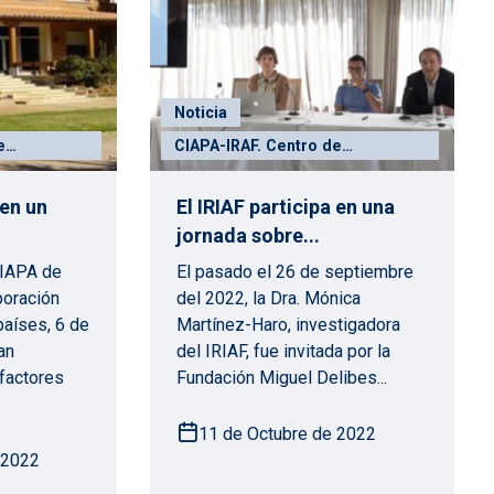
Noticia
e
CIAPA-IRAF. Centro de
 y
Investigación Apícola y
Agroambiental
 en un
El IRIAF participa en una
jornada sobre...
CIAPA de
El pasado el 26 de septiembre
boración
del 2022, la Dra. Mónica
países, 6 de
Martínez-Haro, investigadora
an
del IRIAF, fue invitada por la
factores
Fundación Miguel Delibes...
11 de Octubre de 2022
 2022