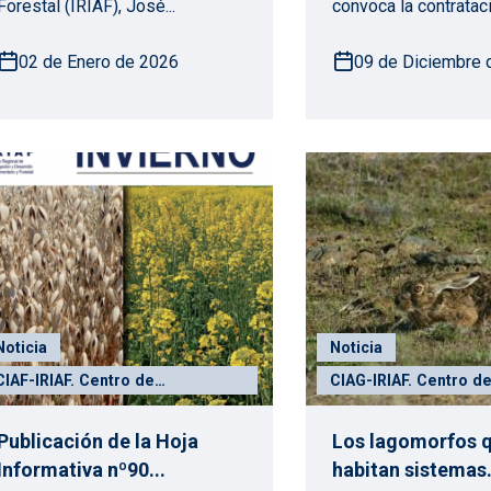
Forestal (IRIAF), José...
convoca la contrataci
02 de Enero de 2026
09 de Diciembre 
Noticia
Noticia
CIAF-IRIAF. Centro de
CIAG-IRIAF. Centro d
Investigación Agroforestal
Investigación Agroam
"Albaladejito"
Chaparrillo"
Publicación de la Hoja
Los lagomorfos 
Informativa nº90...
habitan sistemas.