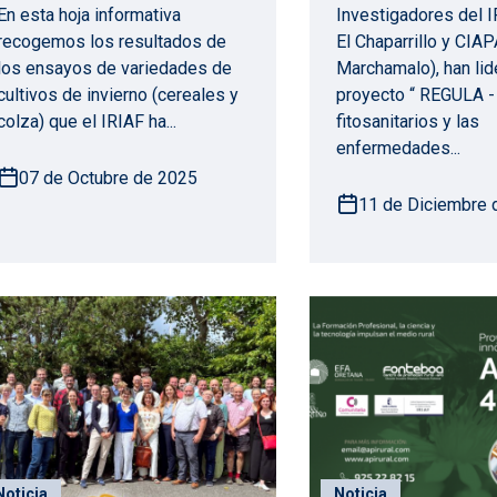
En esta hoja informativa
Investigadores del 
recogemos los resultados de
El Chaparrillo y CIAP
los ensayos de variedades de
Marchamalo), han lid
cultivos de invierno (cereales y
proyecto “ REGULA -
colza) que el IRIAF ha...
fitosanitarios y las
enfermedades...
07 de Octubre de 2025
11 de Diciembre 
Noticia
Noticia