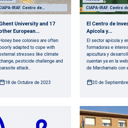
CIAPA-IRAF. Centro de
CIAPA-IRAF. Centro d
Investigación Apícola y
Investigación Apícola
Agroambiental
Agroambiental
Ghent University and 17
El Centro de Inve
other European...
Apícola y...
Honey bee colonies are often
El sector apícola y 
poorly adapted to cope with
formadoras e intere
external stresses like climate
apicultura y desarroll
change, pesticide challenge and
cuentan ya en la we
parasite attack...
de Marchamalo con el
18 de Octubre de 2023
20 de Septiembre