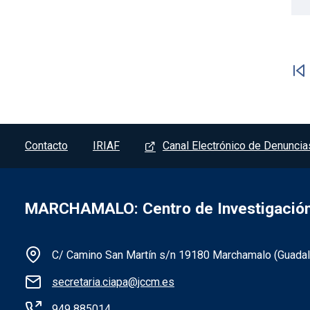
Paginación
Pie de página - Marchamalo
Contacto
IRIAF
Canal Electrónico de Denuncia
MARCHAMALO: Centro de Investigación 
C/ Camino San Martín s/n 19180 Marchamalo (Guadala
secretaria.ciapa@jccm.es
Información de la institución 
949 885014