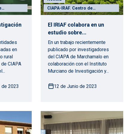
e
CIAPA-IRAF. Centro de
 y
Investigación Apícola y
Agroambiental
stigación
El IRIAF colabora en un
estudio sobre...
entidades
En un trabajo recientemente
sadas en
publicado por investigadores
o rural
del CIAPA de Marchamalo en
b de CIAPA
colaboración con el Instituto
...
Murciano de Investigación y...
 de 2023
12 de Junio de 2023