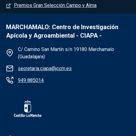
Premios Gran Selección Campo y Alma
MARCHAMALO: Centro de Investigación
Apícola y Agroambiental - CIAPA -
Información de la institución - Marchama
C/ Camino San Martín s/n 19180 Marchamalo
(Guadalajara)
secretaria.ciapa@jccm.es
949 885014