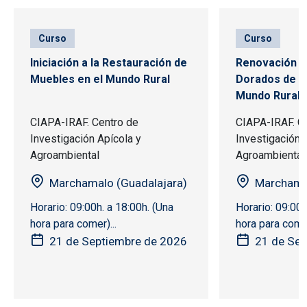
Curso
Curso
Iniciación a la Restauración de
Renovación Mo
Muebles en el Mundo Rural
Dorados de M
Mundo Rural
CIAPA-IRAF. Centro de
CIAPA-IRAF. C
Investigación Apícola y
Investigación 
Agroambiental
Agroambiental
Marchamalo (Guadalajara)
Marchamal
Horario: 09:00h. a 18:00h. (Una
Horario: 09:00h
hora para comer)...
hora para comer
21 de Septiembre de 2026
21 de Sep