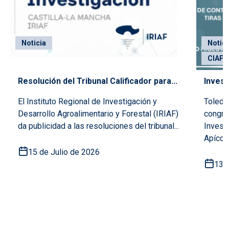
Noticia
Notici
CIAPA
Apíco
Resolución del Tribunal Calificador para...
Invest
El Instituto Regional de Investigación y
Toledo
Desarrollo Agroalimentario y Forestal (IRIAF)
congre
da publicidad a las resoluciones del tribunal...
Invest
Apícola 
15 de Julio de 2026
13 