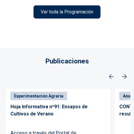
Ver toda la Programación
Publicaciones
Experimentación Agraria
Anun
Hoja Informativa nº91: Ensayos de
CONTR
Cultivos de Verano
result
Acceso a través del Portal de