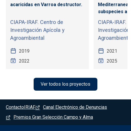
acaricidas en Varroa destructor.
Mediterranean
subspecies and 
CIAPA-IRAF. Centro de
CIAPA-IRAF. C
Investigación Apícola y
Investigación
Agroambiental
Agroambienta
2019
2021
2022
2025
Ver todos los proyectos
Pie de página - Marchamalo
Contacto
IRIAF
Canal Electrónico de Denuncias
Premios Gran Selección Campo y Alma