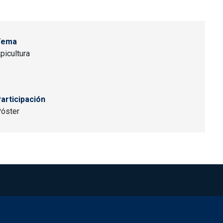
Tema
picultura
articipación
óster