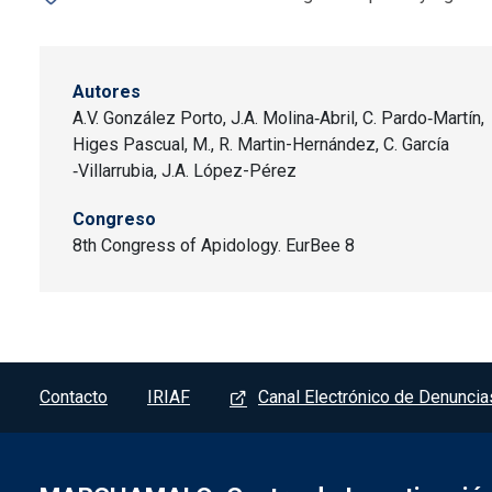
Autores
A.V. González Porto, J.A. Molina‐Abril, C. Pardo‐Martín,
Higes Pascual, M., R. Martin-Hernández, C. García
‐Villarrubia, J.A. López-Pérez
Congreso
8th Congress of Apidology. EurBee 8
Pie de página - Marchamalo
Contacto
IRIAF
Canal Electrónico de Denuncia