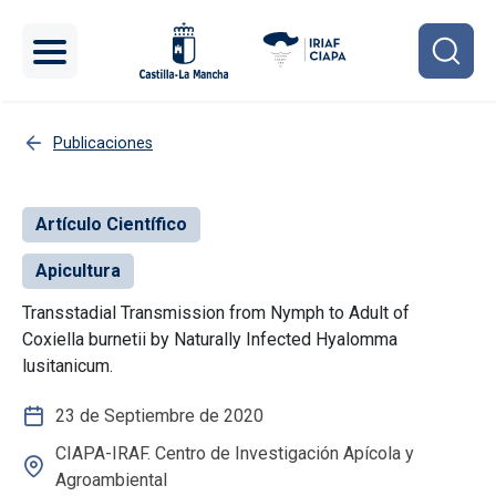
Pasar al contenido principal
Publicaciones
Artículo Científico
Apicultura
Transstadial Transmission from Nymph to Adult of
Coxiella burnetii by Naturally Infected Hyalomma
lusitanicum.
23 de Septiembre de 2020
CIAPA-IRAF. Centro de Investigación Apícola y
Agroambiental