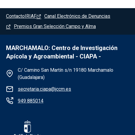
Pie de página - Marchamalo
Contacto
IRIAF
Canal Electrónico de Denuncias
Premios Gran Selección Campo y Alma
MARCHAMALO: Centro de Investigación
Apícola y Agroambiental - CIAPA -
Información de la institución - Marchama
C/ Camino San Martín s/n 19180 Marchamalo
(Guadalajara)
secretaria.ciapa@jccm.es
949 885014