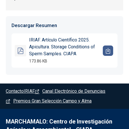
Descargar Resumen
IRIAF. Artículo Científico 2025.
Apicultura. Storage Conditions of
Sperm Samples. CIAPA
173.86 KB
Pie de página - Marchamalo
Contacto
IRIAF
Canal Electrónico de Denuncias
Premios Gran Selección Campo y Alma
MARCHAMALO: Centro de Investigación