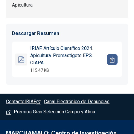
Apicultura
Descargar Resumen
IRIAF. Artículo Científico 2024.
Apicultura. Promastigote EPS.
CIAPA
115.47 KB
Pie de página - Marchamalo
Contacto
IRIAF
Canal Electrónico de Denuncias
Premios Gran Selección Campo y Alma
MARCHAMALO: Centro de Investigación