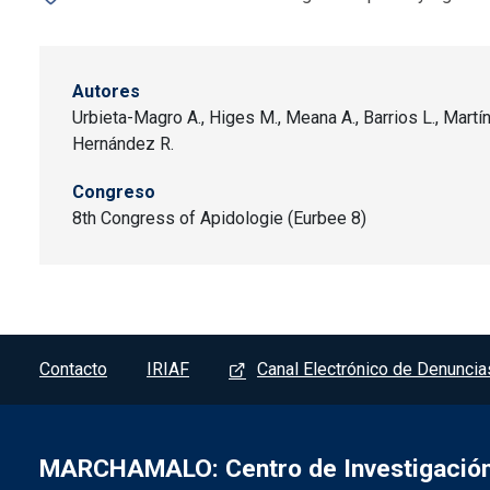
Autores
Urbieta-Magro A., Higes M., Meana A., Barrios L., Martí
Hernández R.
Congreso
8th Congress of Apidologie (Eurbee 8)
Pie de página - Marchamalo
Contacto
IRIAF
Canal Electrónico de Denuncia
MARCHAMALO: Centro de Investigación 