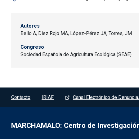
Autores
Bello A, Diez Rojo MA, López-Pérez JA, Torres, JM
Congreso
Sociedad Española de Agricultura Ecológica (SEAE)
Pie de página - Marchamalo
Contacto
IRIAF
Canal Electrónico de Denuncia
MARCHAMALO: Centro de Investigación 