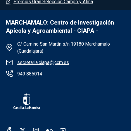
Premios Gran Selección Campo y Alma
MARCHAMALO: Centro de Investigación
Apícola y Agroambiental - CIAPA -
Información de la institución - Marchama
C/ Camino San Martín s/n 19180 Marchamalo
(Guadalajara)
secretaria.ciapa@jccm.es
949 885014