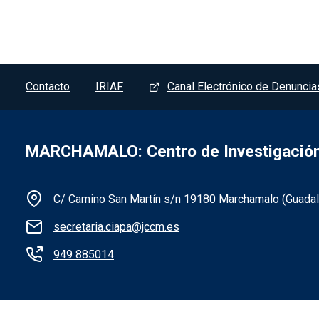
Pie de página - Marchamalo
Contacto
IRIAF
Canal Electrónico de Denuncia
MARCHAMALO: Centro de Investigación 
C/ Camino San Martín s/n 19180 Marchamalo (Guadala
secretaria.ciapa@jccm.es
Información de la institución 
949 885014
Menú legal - Marchamalo