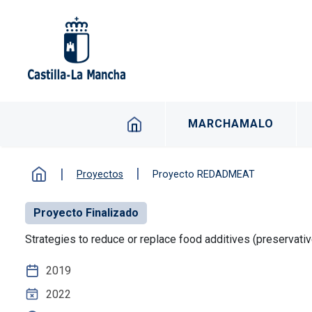
Pasar al contenido principal
Navegacion principal 
MARCHAMALO
Proyectos
Proyecto REDADMEAT
Proyecto Finalizado
Strategies to reduce or replace food additives (preservat
2019
2022