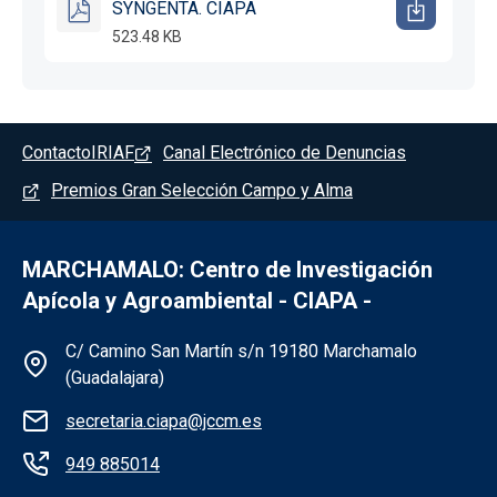
SYNGENTA. CIAPA
523.48 KB
Pie de página - Marchamalo
Contacto
IRIAF
Canal Electrónico de Denuncias
Premios Gran Selección Campo y Alma
MARCHAMALO: Centro de Investigación
Apícola y Agroambiental - CIAPA -
Información de la institución - Marchama
C/ Camino San Martín s/n 19180 Marchamalo
(Guadalajara)
secretaria.ciapa@jccm.es
949 885014