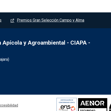
s
Premios Gran Selección Campo y Alma
Apícola y Agroambiental - CIAPA -
jara)
- Marchamalo
ccesibilidad