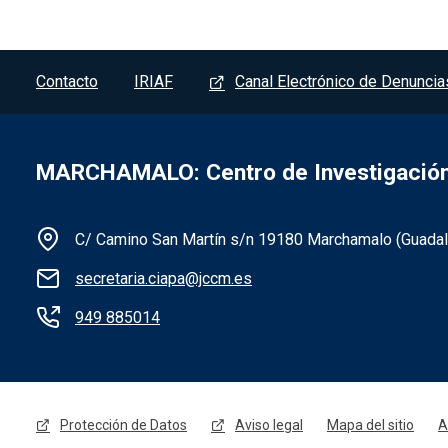
Pie de página - Marchamalo
Contacto
IRIAF
Canal Electrónico de Denuncia
MARCHAMALO: Centro de Investigación 
C/ Camino San Martín s/n 19180 Marchamalo (Guadala
secretaria.ciapa@jccm.es
Información de la institución 
949 885014
Menú legal - Marchamalo
Protección de Datos
Aviso legal
Mapa del sitio
A