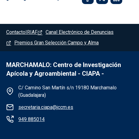
Pie de página - Marchamalo
Contacto
IRIAF
Canal Electrónico de Denuncias
Premios Gran Selección Campo y Alma
MARCHAMALO: Centro de Investigación
Apícola y Agroambiental - CIAPA -
Información de la institución - Marchama
C/ Camino San Martín s/n 19180 Marchamalo
(Guadalajara)
secretaria.ciapa@jccm.es
949 885014