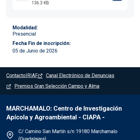
136.3 KB
Modalidad
Presencial
Fecha Fin de inscripción
05 de Junio de 2026
Pie de página - Marchamalo
Contacto
IRIAF
Canal Electrónico de Denuncias
Premios Gran Selección Campo y Alma
MARCHAMALO: Centro de Investigación
Apícola y Agroambiental - CIAPA -
Información de la institución - Marchama
C/ Camino San Martín s/n 19180 Marchamalo
(Guadalajara)