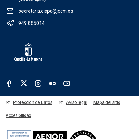
secretaria.ciapa@jccm.es
949 885014
Redes sociales Junta de Castilla - La Man
Menú legal - Marchamalo
Protección de Datos
Aviso legal
Mapa del sitio
Accesibilidad