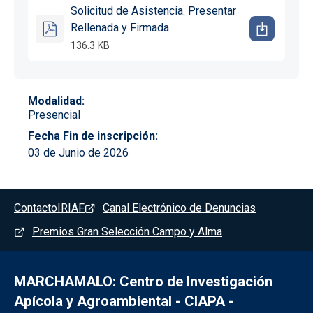
Solicitud de Asistencia. Presentar
Rellenada y Firmada.
136.3 KB
Modalidad
Presencial
Fecha Fin de inscripción
03 de Junio de 2026
Pie de página - Marchamalo
Contacto
IRIAF
Canal Electrónico de Denuncias
Premios Gran Selección Campo y Alma
MARCHAMALO: Centro de Investigación
Apícola y Agroambiental - CIAPA -