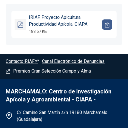
IRIAF. Proyecto Apicultura.
Productividad Apícola. CIAPA
188.57 KB
Pie de página - Marchamalo
Contacto
IRIAF
Canal Electrónico de Denuncias
Premios Gran Selección Campo y Alma
MARCHAMALO: Centro de Investigación
Apícola y Agroambiental - CIAPA -
Información de la institución - Marchama
C/ Camino San Martín s/n 19180 Marchamalo
(Guadalajara)